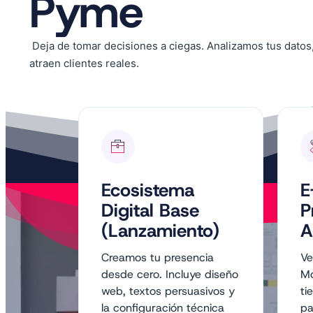
Pyme
Deja de tomar decisiones a ciegas. Analizamos tus dato
atraen clientes reales.
Ecosistema
E
Digital Base
P
(Lanzamiento)
A
Creamos tu presencia
Ve
desde cero. Incluye diseño
Mo
web, textos persuasivos y
ti
la configuración técnica
pa