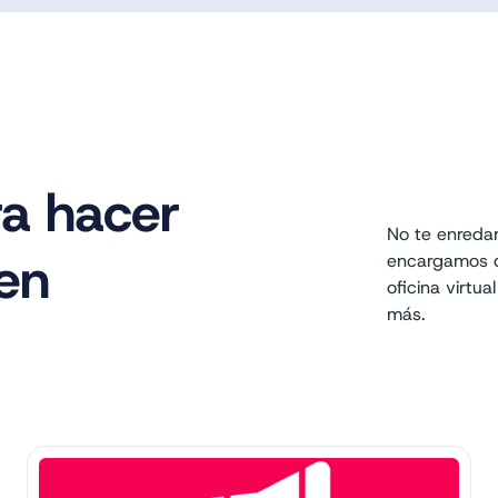
a hacer
No te enreda
en
encargamos d
oficina virtu
más.